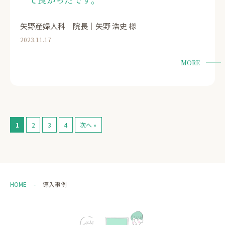
矢野産婦人科 院長｜矢野 浩史 様
2023.11.17
MORE
1
2
3
4
次へ »
HOME
導入事例