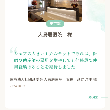
東京都
大鳥居医院 様
シェアの大きいｆカルテットであれば、医
師や助産師の雇用を増やしても他施設で使
用経験あることを期待しました
医療法人社団髙愛会 大鳥居医院 院長｜髙野 洋平 様
2024.10.02
MORE