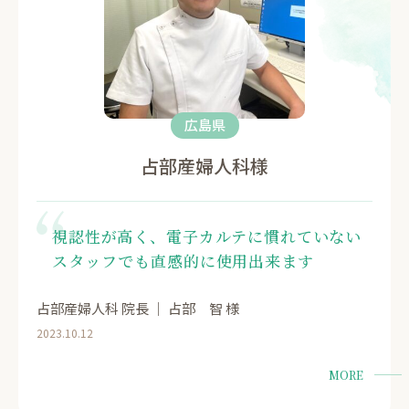
広島県
占部産婦人科様
視認性が高く、電子カルテに慣れていない
スタッフでも直感的に使用出来ます
占部産婦人科 院長 ｜ 占部 智 様
2023.10.12
MORE