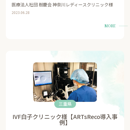
医療法人社団 樹慶会 神奈川レディースクリニック様
2023.06.28
MORE
三重県
IVF白子クリニック様【ARTsReco導入事
例】