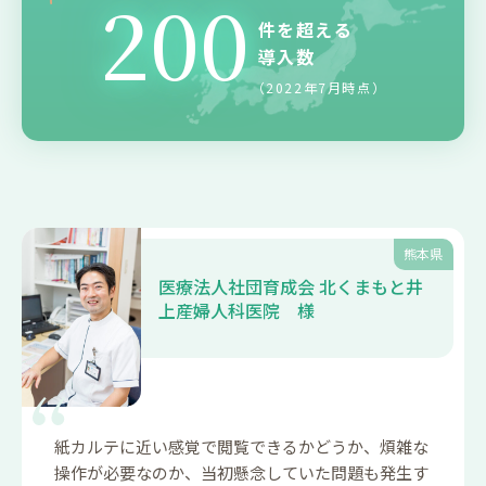
200
件を超える
導入数
（2022年7月時点）
熊本県
医療法人社団育成会 北くまもと井
上産婦人科医院 様
紙カルテに近い感覚で閲覧できるかどうか、煩雑な
操作が必要なのか、当初懸念していた問題も発生す